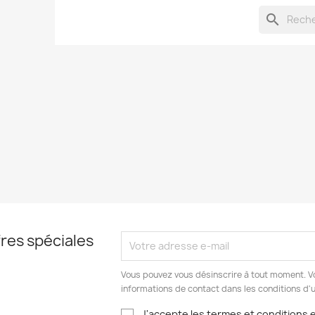
search
res spéciales
Vous pouvez vous désinscrire à tout moment. V
informations de contact dans les conditions d'ut
J'accepte les termes et conditions et