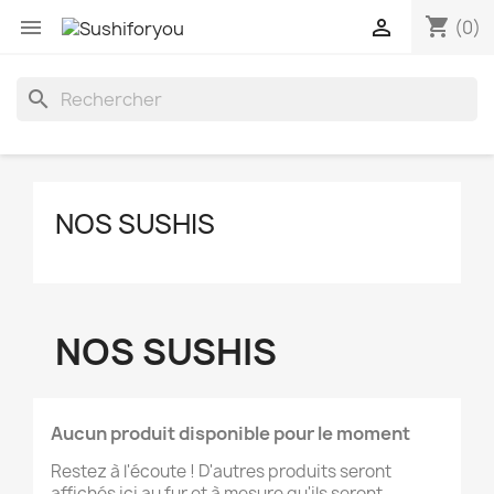
shopping_cart


(0)
search
NOS SUSHIS
NOS SUSHIS
Aucun produit disponible pour le moment
Restez à l'écoute ! D'autres produits seront
affichés ici au fur et à mesure qu'ils seront