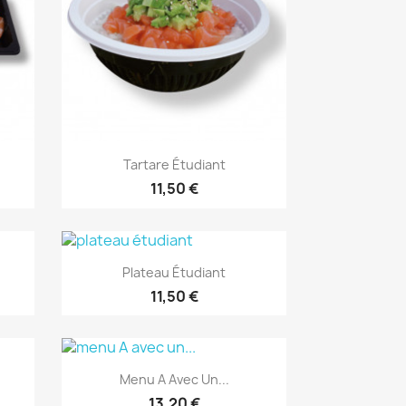
Aperçu rapide

Tartare Étudiant
11,50 €
Aperçu rapide

Plateau Étudiant
11,50 €
Aperçu rapide

Menu A Avec Un...
13,20 €