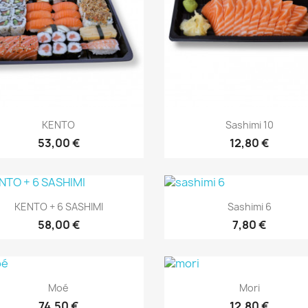
Aperçu rapide
Aperçu rapide


KENTO
Sashimi 10
53,00 €
12,80 €
Aperçu rapide
Aperçu rapide


KENTO + 6 SASHIMI
Sashimi 6
58,00 €
7,80 €
Aperçu rapide
Aperçu rapide


Moé
Mori
74,50 €
12,80 €