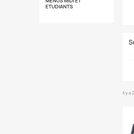
MENUS MIDI ET
ETUDIANTS
S
Il y a