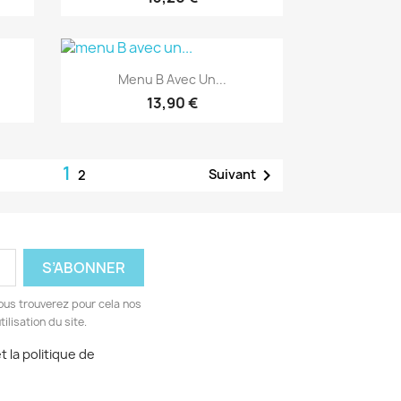
Aperçu rapide

Menu B Avec Un...
13,90 €
1

Suivant
2
ous trouverez pour cela nos
ilisation du site.
 la politique de