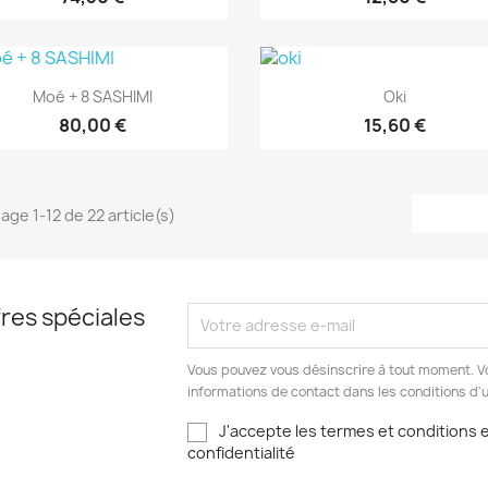
Aperçu rapide
Aperçu rapide


Moé + 8 SASHIMI
Oki
80,00 €
15,60 €
hage 1-12 de 22 article(s)
res spéciales
Vous pouvez vous désinscrire à tout moment. V
informations de contact dans les conditions d'ut
J'accepte les termes et conditions et
confidentialité