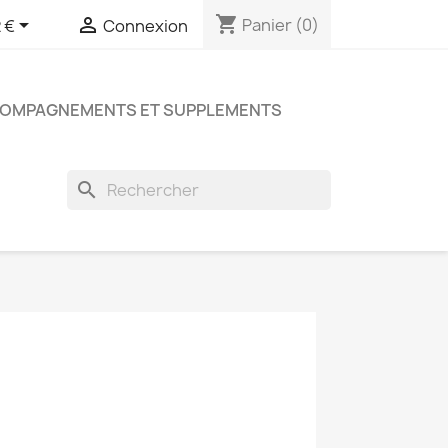
shopping_cart


Panier
(0)
 €
Connexion
COMPAGNEMENTS ET SUPPLEMENTS
search