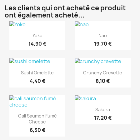
Les clients qui ont acheté ce produit
ont également acheté...
Aperçu rapide
Aperçu rapide


Yoko
Nao
14,90 €
19,70 €
Aperçu rapide
Aperçu rapide


Sushi Omelette
Crunchy Crevette
4,40 €
8,10 €
Aperçu rapide

Sakura
Aperçu rapide

Cali Saumon Fumé
17,20 €
Cheese
6,30 €