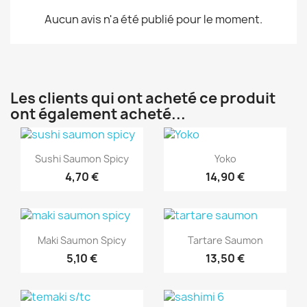
Aucun avis n'a été publié pour le moment.
Les clients qui ont acheté ce produit
ont également acheté...
Aperçu rapide
Aperçu rapide


Sushi Saumon Spicy
Yoko
4,70 €
14,90 €
Aperçu rapide
Aperçu rapide


Maki Saumon Spicy
Tartare Saumon
5,10 €
13,50 €