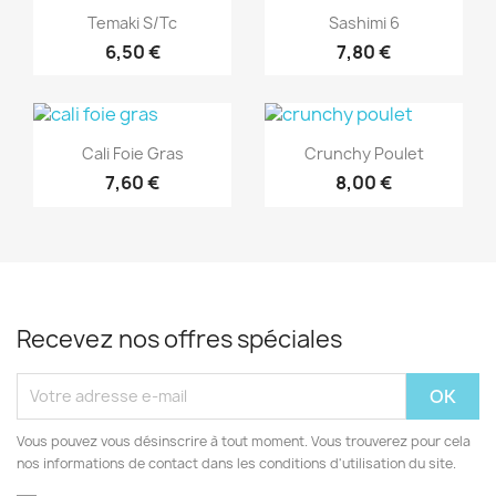
Aperçu rapide
Aperçu rapide


Temaki S/tc
Sashimi 6
6,50 €
7,80 €
Aperçu rapide
Aperçu rapide


Cali Foie Gras
Crunchy Poulet
7,60 €
8,00 €
Recevez nos offres spéciales
Vous pouvez vous désinscrire à tout moment. Vous trouverez pour cela
nos informations de contact dans les conditions d'utilisation du site.