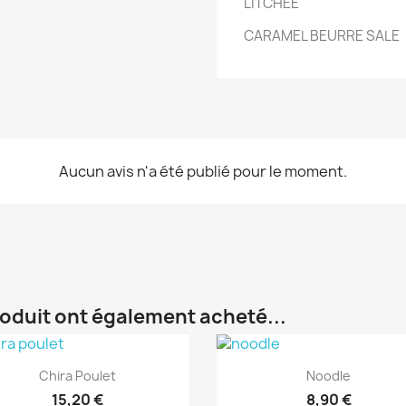
LITCHEE
CARAMEL BEURRE SALE
Aucun avis n'a été publié pour le moment.
roduit ont également acheté...
Aperçu rapide
Aperçu rapide


Chira Poulet
Noodle
15,20 €
8,90 €