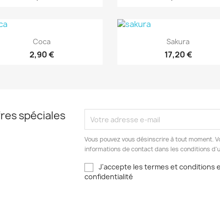
Aperçu rapide
Aperçu rapide


Coca
Sakura
2,90 €
17,20 €
res spéciales
Vous pouvez vous désinscrire à tout moment. V
informations de contact dans les conditions d'ut
J'accepte les termes et conditions et
confidentialité