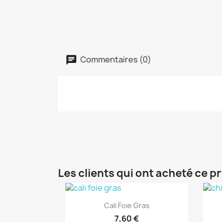
Commentaires (0)
Les clients qui ont acheté ce p
Aperçu rapide

Cali Foie Gras
7,60 €