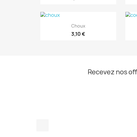
Aperçu rapide

Choux
3,10 €
Recevez nos off
Facebook