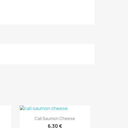
Aperçu rapide

Cali Saumon Cheese
6,30 €