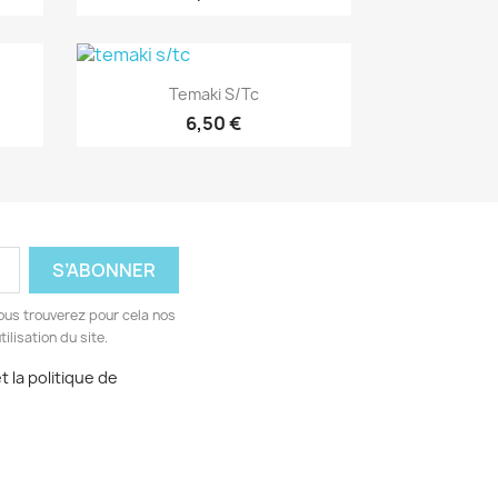
Aperçu rapide

Temaki S/tc
6,50 €
ous trouverez pour cela nos
ilisation du site.
 la politique de